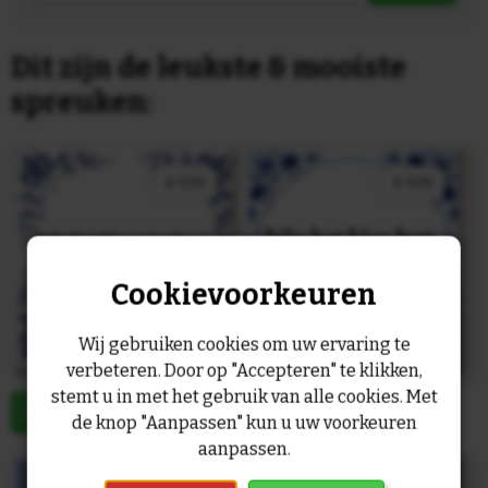
Dit zijn de leukste & mooiste
spreuken:
Cookievoorkeuren
Wij gebruiken cookies om uw ervaring te
verbeteren. Door op "Accepteren" te klikken,
stemt u in met het gebruik van alle cookies. Met
de knop "Aanpassen" kun u uw voorkeuren
aanpassen.