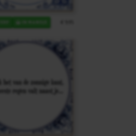
€ 9,95
ERP
IN MANDJE