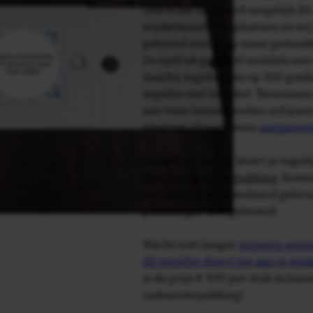
Ook is het uiteraard mogelijk dit
winkelmandje te plaatsen en wij 
getoond voor je op maat gemaak
De opdruk gebeurd middels een 
daarbij ingebakken op 200 graden 
tegeltje met de tekst: 'Beminne
aan twee kanten voelen schijnen
plaatsen òf naar wens
aanpasse
Tegelspreuken.nl levert je tegeltj
luxe geschenkverpakking
. Bove
verpakking als standaard gebrui
plakhanger meegeleverd.
Wacht niet langer
ontwerp eenvo
dit tegeltje direct toe aan je wi
is de prijs € 9,95 per stuk inclus
cadeauverpakking!