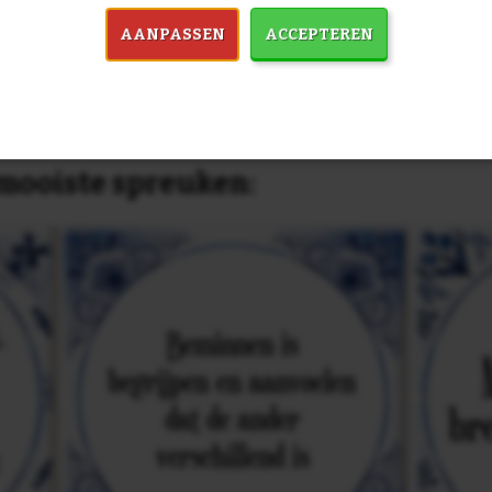
dezelfde prijs!
AANPASSEN
ACCEPTEREN
in 7759 spreuken:
Z
& mooiste spreuken: