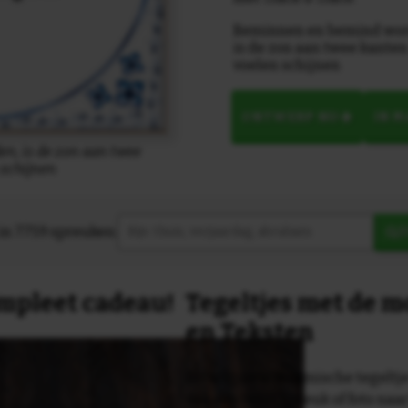
Beminnen en bemind wor
is de zon aan twee kanten
voelen schijnen
ONTWERP NU
IN 
, is de zon aan twee
 schijnen
in 7759 spreuken:
Z
compleet cadeau!
Tegeltjes met de 
en Teksten
Dit originele keramische tegeltje
van een tekst, spreuk of foto naa