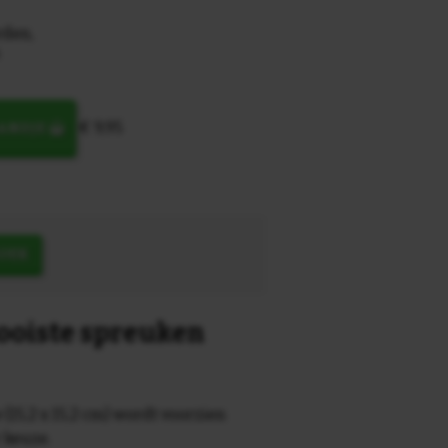
den,
€ 9,95
MANDJE
OEK
mooiste spreuken
 (15,2 x 15,2 cm) wordt voorzien
r keuze.