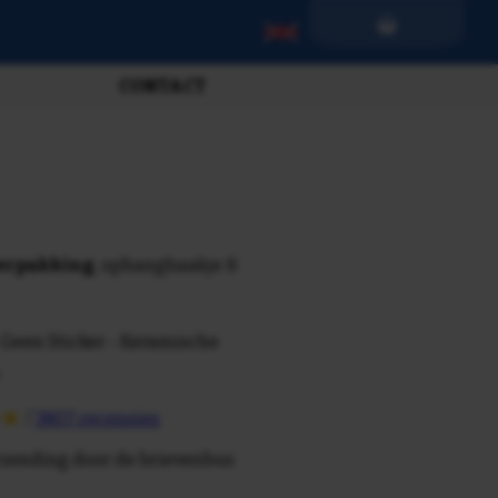
CONTACT
verpakking
, ophanghaakje &
 Geen Sticker - Keramische
/
3807 recensies
rzending door de brievenbus