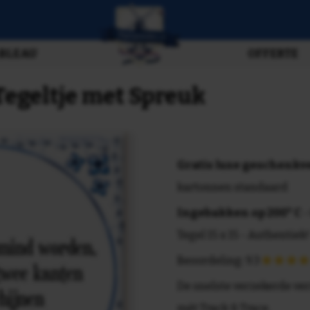
BLEAU
OFFERTE
egeltje met Spreuk
Gratis luxe geschenk
kartonnen standaard
Ingebakken op 200° C
-
Tegel 15 x 15 - Authentiek!
Beoordeling: 9.3
De snelste verzekerde ve
mét Track & Trace.