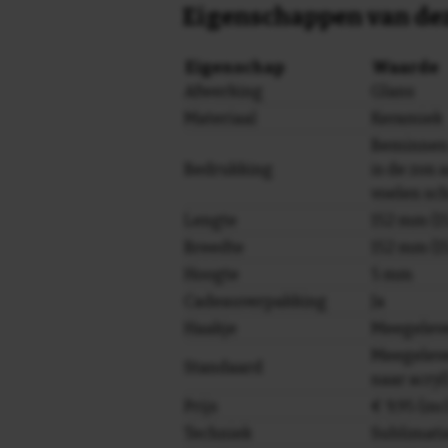
Eigenschappen van dez
Eigenschap
Waarde
Afwerking
Glans
Materiaal
Keramiek
Beminnen
Bedrukking
is de zon 
voelen sc
Lengte
152 mm (15
Breedte
152 mm (15
Hoogte
5 mm
Cadeauverpakking
Ja
Haakje
Meegelev
Meegeleve
Standaard
naar acryl
Prijs
€ 9,95 (in
Techniek
Sublimati