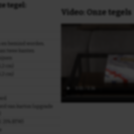
e tegel:
Video: Onze tegels
 en bemind worden,
aan twee kanten
hijnen
,2 cm)
,2 cm)
erd
rd van karton (upgrade
)
cl. 21% BTW)
e