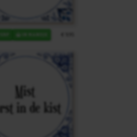
€ 9,95
ERP
IN MANDJE