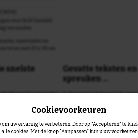
r (CMYK)
gen voor 16.00 besteld,
dag verzonden
maten, materialen en
cm tot en met 20 x 30 cm.
e snelste
Gevatte teksten e
spreuken ...
or 16:00 uur dan verzenden
Is dit nog niet helemaal de spreu
Geen probleem wij hebben ruim
Cookievoorkeuren
geltje de volgende werkdag
leukste spreuken, spreekwoorde
collectie.
Er is altijd wel een spreuk of ge
 om uw ervaring te verbeteren. Door op "Accepteren" te klikk
past, of anders
maak je je eigen 
 alle cookies. Met de knop "Aanpassen" kun u uw voorkeure