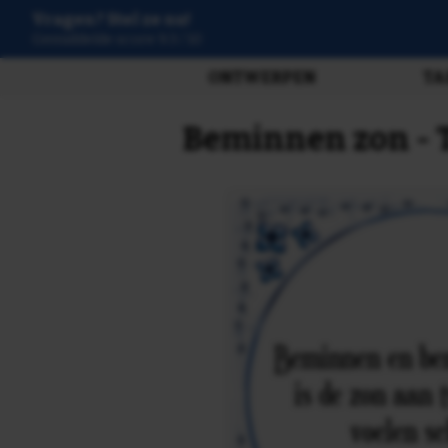
Vragen? Stel ze nu!
3807 beoordelingen
ONTWERPEN
TA
Beminnen zon - T