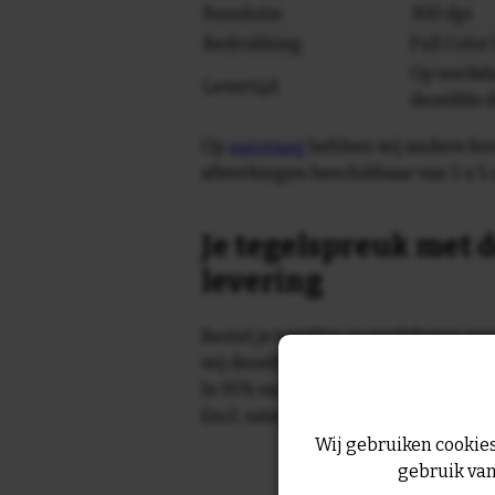
Resolutie
300 dpi
Bedrukking
Full Colo
Op werkda
Levertijd
dezelfde 
Op
aanvraag
hebben wij andere for
afwerkingen beschikbaar van 5 x 5 
Je tegelspreuk met d
levering
Bestel je tegeltje op werkdagen vo
wij dezelfde dag nog!
In 95% van de gevallen wordt je te
(incl. zaterdag) geleverd.
Wij gebruiken cookies
gebruik van