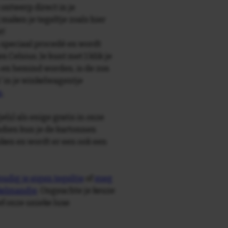
 ontwerp direct in je
maken je tegeltje zoals hier
t!
speciaal procedé en wordt
Celsius. Je kunt met 1 klik je
n en bemind worden, is de zon
' in je winkelwagentje
n
.
e(s) als enige gratis in onze
ndien kun je de kartonnen
ken en wordt er een ook een
udig je eigen tegeltje
of
voeg
nkelmandje
. Ongeachte je keuze
ief onze unieke luxe