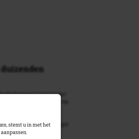
n duizenden
k of tekst waar je naar zocht?
 7700 tegelontwerpen met de
n en gezegden in onze
zegde die echt bij de ontvanger
en, stemt u in met het
tegel
met eigen tekst voor
n aanpassen.