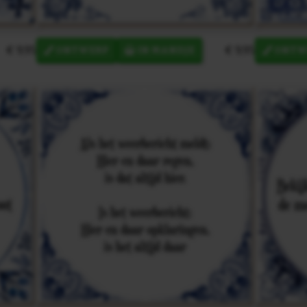
€ 9,95
€ 9,95
ONTWERP
IN MANDJE
ONTW