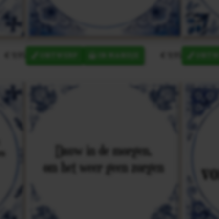
€ 9,95
€ 9,95
ONTWERP
IN MANDJE
ONTW