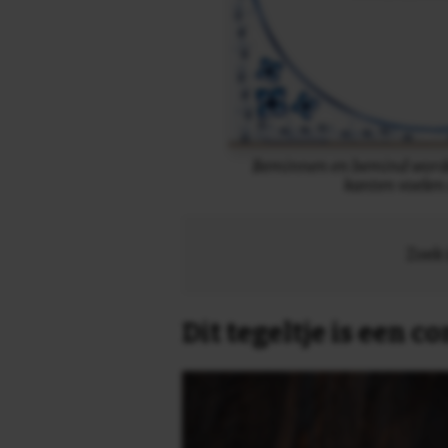
Beminnen en bemind worden
kanten voelen
Zoek 
Dit tegeltje is een 