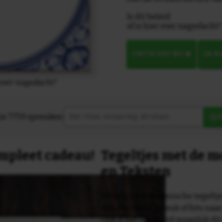
Is dit beleid
of is hier over nagedacht?
ONTWERP NU
IN 
r over nagedacht?
in 7759 spreuken:
Z
compleet cadeau!
Tegeltjes met de 
en Teksten
Dit originele keramische tegeltje
van een tekst, spreuk of foto naa
Ook is het uiteraard mogelijk dit