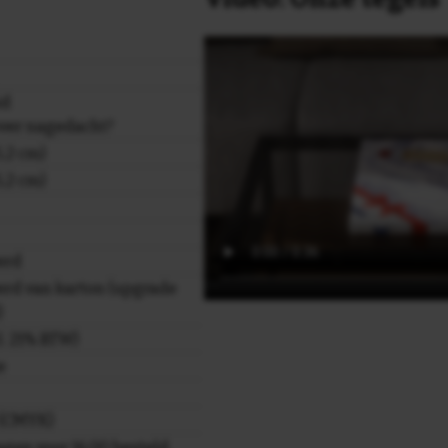
id
 over nagedacht?
,2 cm)
,2 cm)
erd
rd van karton (upgrade
)
cl. 21% BTW)
e
r (CMYK)
gen voor 16.00 besteld,