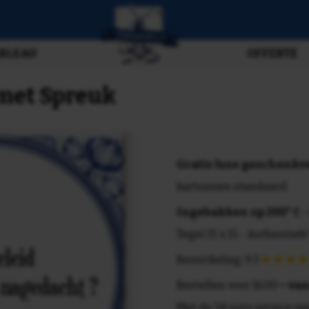
BLEAU
OFFERTE
 met Spreuk
Gratis luxe geschenk
kartonnen standaard
Ingebakken op 200° C
-
Tegel 15 x 15 - Authentiek!
Beoordeling: 9.3
Bestellen voor 16.00 =
van
Met de 24 uurs service va