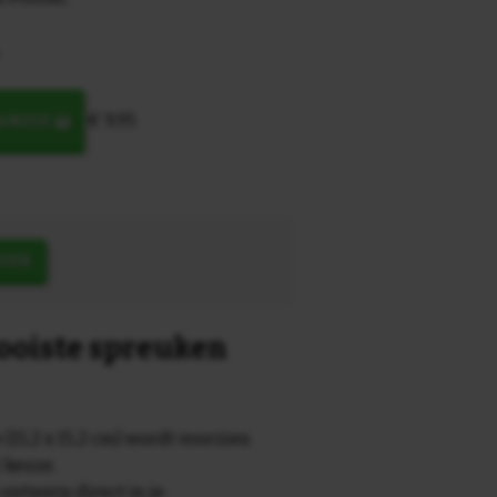
€ 9,95
MANDJE
OEK
mooiste spreuken
 (15,2 x 15,2 cm) wordt voorzien
r keuze.
 ontwerp direct in je