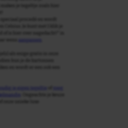
maken je tegeltje zoals hier
t!
speciaal procedé en wordt
Celsius. Je kunt met 1 klik je
id of is hier over nagedacht?' in
naar wens
aanpassen
.
e(s) als enige gratis in onze
ndien kun je de kartonnen
ken en wordt er een ook een
udig je eigen tegeltje
of
voeg
nkelmandje
. Ongeachte je keuze
ief onze unieke luxe