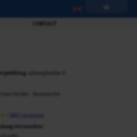
CONTACT
verpakking
, ophanghaakje &
 Geen Sticker - Keramische
/
3807 recensies
daag verzonden
!
n PostNL