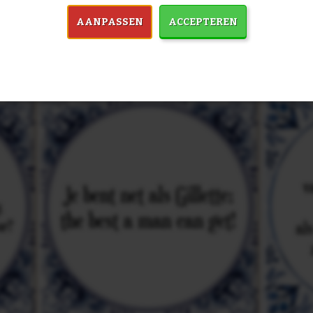
in 7759 spreuken:
Z
AANPASSEN
ACCEPTEREN
& mooiste spreuken: