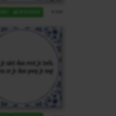
€ 9,95
ERP
IN MANDJE