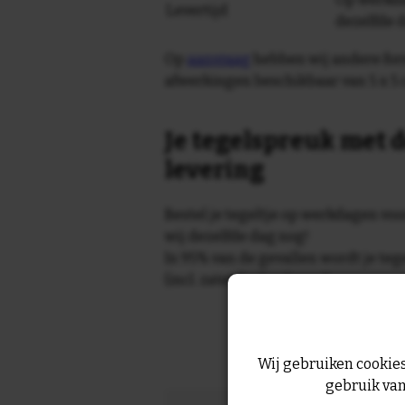
Levertijd
dezelfde 
Op
aanvraag
hebben wij andere for
afwerkingen beschikbaar van 5 x 5 
Je tegelspreuk met d
levering
Bestel je tegeltje op werkdagen vo
wij dezelfde dag nog!
In 95% van de gevallen wordt je te
(incl. zaterdag) geleverd.
Wij gebruiken cookies
gebruik van