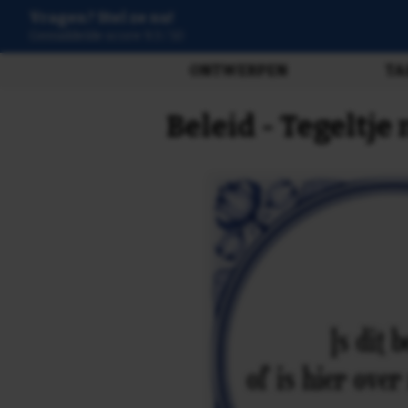
Vragen? Stel ze nu!
3807 beoordelingen
ONTWERPEN
TA
Beleid - Tegeltje