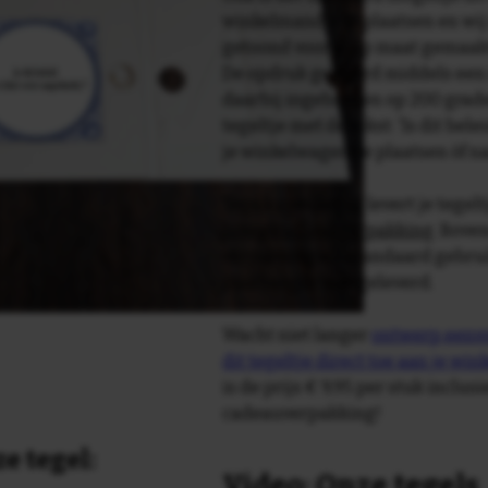
winkelmandje te plaatsen en wij 
getoond voor je op maat gemaak
De opdruk gebeurd middels een 
daarbij ingebakken op 200 graden 
tegeltje met de tekst: 'Is dit bele
je winkelwagentje plaatsen òf 
Tegelspreuken.nl levert je tegeltj
luxe geschenkverpakking
. Bove
verpakking als standaard gebrui
plakhanger meegeleverd.
Wacht niet langer
ontwerp eenvo
dit tegeltje direct toe aan je wi
is de prijs € 9,95 per stuk inclus
cadeauverpakking!
e tegel:
Video: Onze tegels