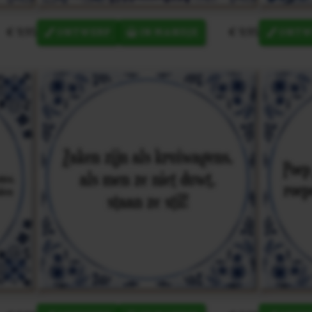
€ 9,95
€ 9,95
ONTWERP
IN MANDJE
ONTW