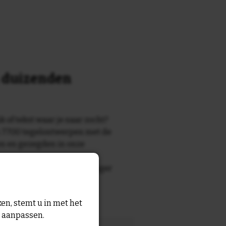
n duizenden
k of tekst waar je naar zocht?
 7700 tegelontwerpen met de
n en gezegden in onze
zegde die echt bij de ontvanger
tegel
met eigen tekst voor
en, stemt u in met het
n aanpassen.