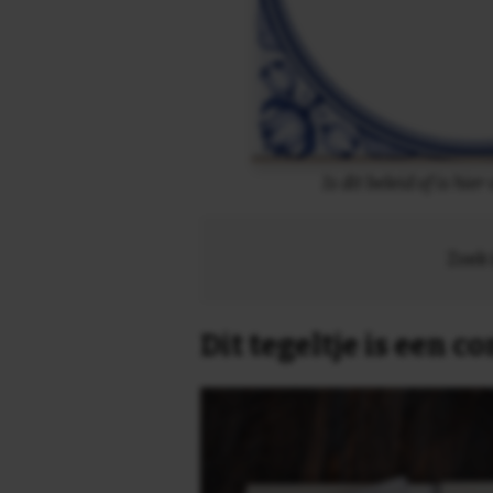
Is dit beleid of is hie
Zoek 
Dit tegeltje is een 