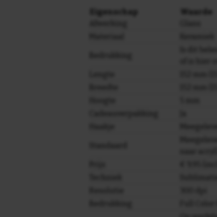
Eigenschap
Waarde
Afwerking
Glans
Materiaal
Keramiek
Is dit bele
Bedrukking
of is hier
Lengte
152 mm (15
Breedte
152 mm (15
Hoogte
5 mm
Cadeauverpakking
Ja
Haakje
Meegelev
Meegeleve
Standaard
naar acryl
Prijs
€ 9,95 (in
Techniek
Sublimati
Resolutie
300 dpi
Bedrukking
Full Colo
Op werkda