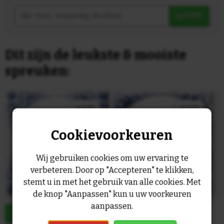
ZOEK
Dit zijn de leukste & mooiste
spreuken:
Cookievoorkeuren
Wij gebruiken cookies om uw ervaring te
verbeteren. Door op "Accepteren" te klikken,
stemt u in met het gebruik van alle cookies. Met
de knop "Aanpassen" kun u uw voorkeuren
aanpassen.