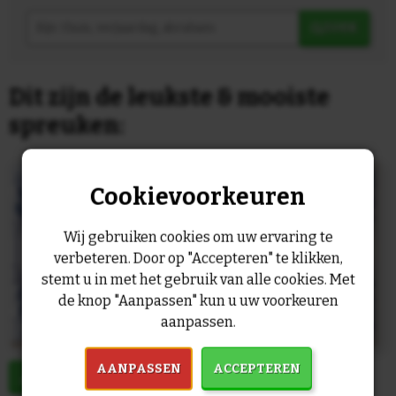
ZOEK
Dit zijn de leukste & mooiste
spreuken:
Cookievoorkeuren
Wij gebruiken cookies om uw ervaring te
verbeteren. Door op "Accepteren" te klikken,
stemt u in met het gebruik van alle cookies. Met
de knop "Aanpassen" kun u uw voorkeuren
aanpassen.
AANPASSEN
ACCEPTEREN