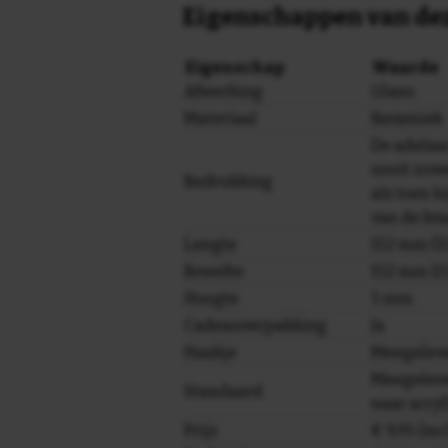
Eigenschappen van dez
Eigenschap
Waarde
Afwerking
Glans
Materiaal
Keramiek
De adelaar
nooit zovee
Bedrukking
als toen h
van de kra
Lengte
152 mm (15
Breedte
152 mm (15
Hoogte
5 mm
Cadeauverpakking
Ja
Haakje
Meegelev
Meegeleve
Standaard
naar acryl
Prijs
€ 9,95 (in