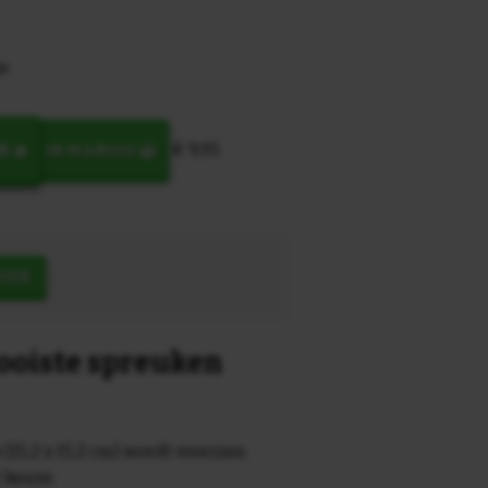
de
€ 9,95
N
IN MANDJE
OEK
mooiste spreuken
 (15,2 x 15,2 cm) wordt voorzien
r keuze.