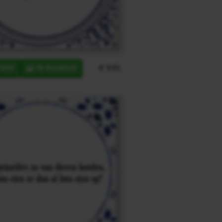
€ 9,95
ERP
IN MANDJE