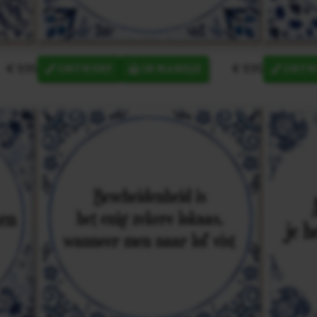
€ 9,95
€ 9,95
ONTWERP
IN MANDJE
ONTW