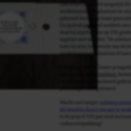
Ook is het uiteraard mogelijk dit
winkelmandje te plaatsen en wij 
getoond voor je op maat gemaak
De opdruk gebeurd middels een 
daarbij ingebakken op 200 graden 
tegeltje met de tekst: 'De adelaar
toen hij erin toestemde van de kra
winkelwagentje plaatsen òf naa
Tegelspreuken.nl levert je tegeltj
luxe geschenkverpakking
. Bove
verpakking als standaard gebrui
plakhanger meegeleverd.
Wacht niet langer
ontwerp eenvo
dit tegeltje direct toe aan je wi
is de prijs € 9,95 per stuk inclus
cadeauverpakking!