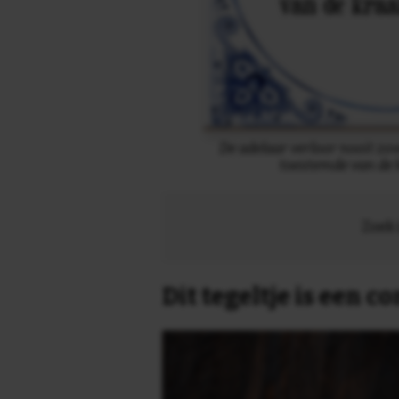
De adelaar verloor nooit zovee
toestemde van de k
Zoek 
Dit tegeltje is een 