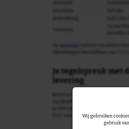
Techniek
Sublimati
Resolutie
300 dpi
Bedrukking
Full Colo
Op werkda
Levertijd
dezelfde 
Op
aanvraag
hebben wij andere for
afwerkingen beschikbaar van 5 x 5 
Je tegelspreuk met d
levering
Bestel je tegeltje op werkdagen vo
wij dezelfde dag nog!
In 95% van de gevallen wordt je te
(incl. zaterdag) geleverd.
Wij gebruiken cookies
gebruik van