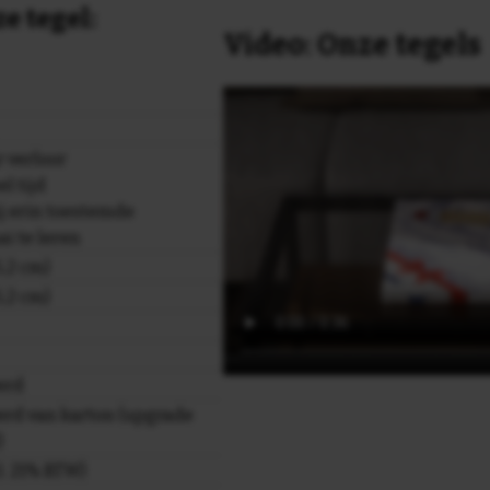
e tegel:
Video: Onze tegels
 verloor
l tijd
ij erin toestemde
ai te leren
,2 cm)
,2 cm)
erd
rd van karton (upgrade
)
cl. 21% BTW)