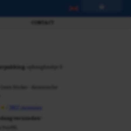
CONTACT
verpakking
, ophanghaakje &
 Geen Sticker - Keramische
/
3807 recensies
daag verzonden
!
n PostNL