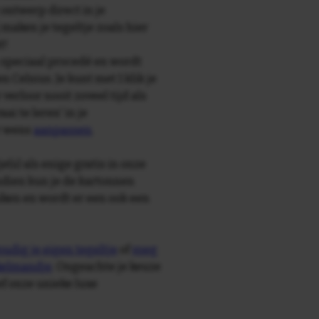
 ontwerp direct in je
maken je tegeltje zoals hier
t!
speciaal procedé en wordt
Celsius. Je kunt met 1 klik je
 verloor nooit zoveel tijd als
ai te leren' in je
r wens
aanpassen
.
e(s) als enige gratis in onze
ndien kun je de kartonnen
ken en wordt er een ook een
udig je eigen tegeltje
of
voeg
nkelmandje
. Ongeachte je keuze
ief onze unieke luxe