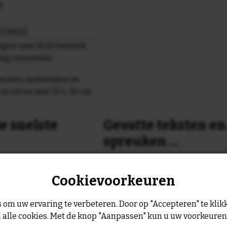
e
r (CMYK)
gen voor 16.00 besteld,
dag verzonden
maten, materialen en
cm tot en met 20 x 30 cm.
e snelste
Gevatte teksten e
spreuken ...
or 16:00 uur dan verzenden
Is dit nog niet helemaal de spreu
Cookievoorkeuren
Geen probleem wij hebben ruim
geltje de volgende werkdag
leukste spreuken, spreekwoorde
collectie.
 om uw ervaring te verbeteren. Door op "Accepteren" te klikk
Er is altijd wel een spreuk of ge
 alle cookies. Met de knop "Aanpassen" kun u uw voorkeure