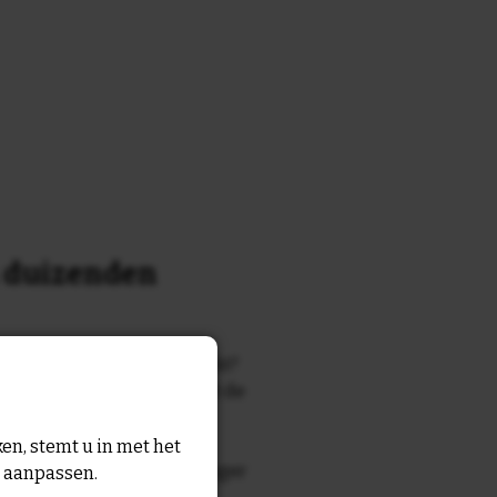
n duizenden
k of tekst waar je naar zocht?
 7700 tegelontwerpen met de
n en gezegden in onze
en, stemt u in met het
zegde die echt bij de ontvanger
n aanpassen.