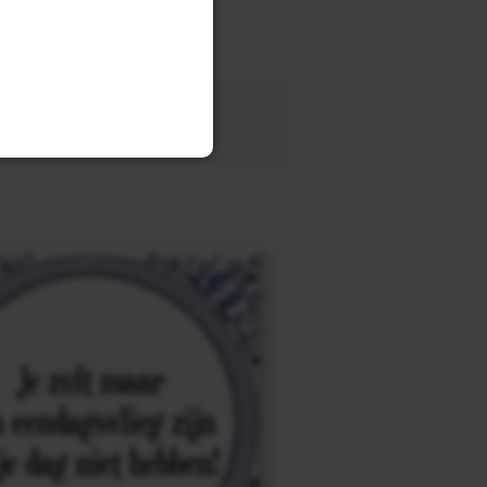
tegel
met eigen tekst voor
OEK