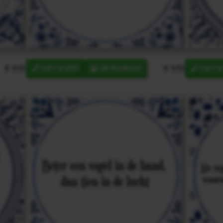
€ 9,95
€ 9,95
ONTWERP
IN MANDJE
ONTW