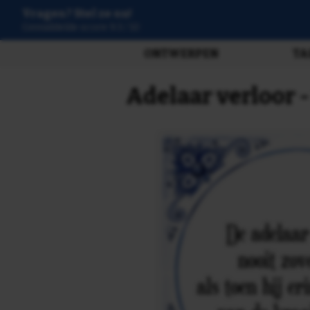
Vragen? Stel ze nu!
3807 beoordelingen
ONTWERPEN
TA
Adelaar verloor 