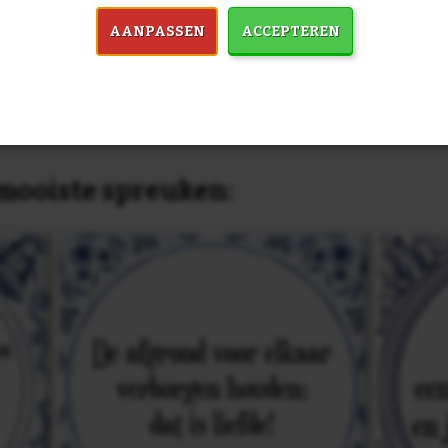
past, of anders
maak je je eigen 
dezelfde prijs!
AANPASSEN
ACCEPTEREN
in 7759 spreuken:
Z
& mooiste spreuken: