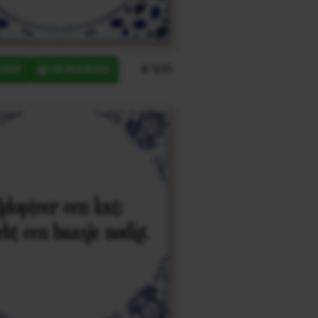
€ 9,95
ERP
IN MANDJE