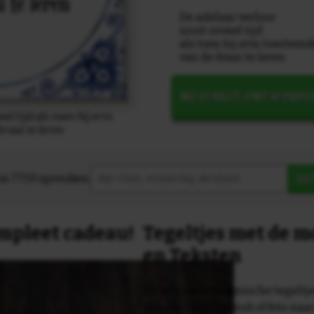
De adelaar verloor
nooit zoveel tijd
als toen hij erin toestem
van de kraai te leren
NU DIRECT ONTWERPE
l tijd als toen hij erin
raai te leren
in 7759 spreuken:
Z
compleet cadeau!
Tegeltjes met de 
en Teksten
Dit originele keramische tegeltje
van een tekst, spreuk of foto naa