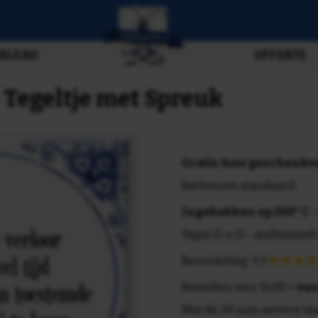
BLEAU
OFFERTE
- Tegeltje met Spreuk
Gratis luxe geschenk
kartonnen standaard
Ingebakken op 200° C
-
Tegel 15 x 15 - Authentiek!
Beoordeling: 9.3
Bestellen voor 16.00 =
van
Met de 24 uurs service va